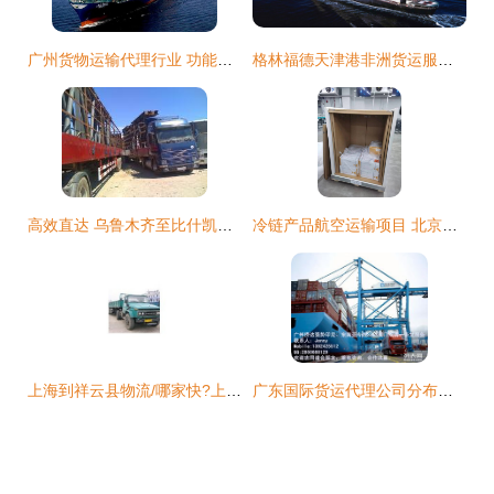
广州货物运输代理行业 功能、优缺点及现状
格林福德天津港非洲货运服务 海运空运陆运全链路覆盖－马达加斯加塔马塔夫专线详情与高清细节图集
高效直达 乌鲁木齐至比什凯克国际整车货物运输服务解析
冷链产品航空运输项目 北京金驰国际货运代理的行业实践与优势
上海到祥云县物流/哪家快?上海至祥云县货物运输_供应产品_上海慧佳货物运输代理
广东国际货运代理公司分布及广州侨达货运代理服务解析