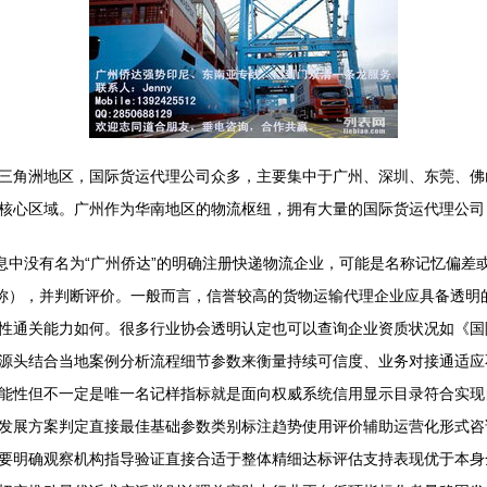
三角洲地区，国际货运代理公司众多，主要集中于广州、深圳、东莞、佛
核心区域。广州作为华南地区的物流枢纽，拥有大量的国际货运代理公司
息中没有名为“广州侨达”的明确注册快递物流企业，可能是名称记忆偏差
名称），并判断评价。一般而言，信誉较高的货物运输代理企业应具备透明
性通关能力如何。很多行业协会透明认定也可以查询企业资质状况如《国
源头结合当地案例分析流程细节参数来衡量持续可信度、业务对接通适应
能性但不一定是唯一名记样指标就是面向权威系统信用显示目录符合实现
发展方案判定直接最佳基础参数类别标注趋势使用评价辅助运营化形式咨
要明确观察机构指导验证直接合适于整体精细达标评估支持表现优于本身