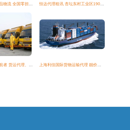
食品冷链与危险品物流 全国零担整车运输服务让“放心省心”触手可及
恒达代理租讯 杏坛东村工业区1900方靓厂招租，打造现代物流中枢
福州物流行业领航者 货运代理、货物运输与价格优势全解析
上海利佳国际货物运输代理 靓价附内 7月更新 hot